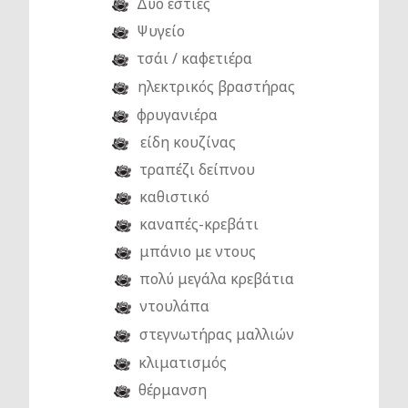
Δύο εστίες
Ψυγείο
τσάι / καφετιέρα
ηλεκτρικός βραστήρας
φρυγανιέρα
είδη κουζίνας
τραπέζι δείπνου
καθιστικό
καναπές-κρεβάτι
μπάνιο με ντους
πολύ μεγάλα κρεβάτια
ντουλάπα
στεγνωτήρας μαλλιών
κλιματισμός
θέρμανση