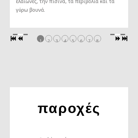
ελαιώνες, την πισίνα, τα περιβόλια και τα
γύρω βουνά.
1
2
3
4
5
6
7
8
παροχές