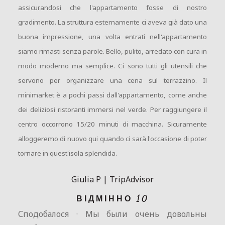
assicurandosi che l'appartamento fosse di nostro
gradimento. La struttura esternamente ci aveva già dato una
buona impressione, una volta entrati nell'appartamento
siamo rimasti senza parole. Bello, pulito, arredato con cura in
modo moderno ma semplice. Ci sono tutti gli utensili che
servono per organizzare una cena sul terrazzino. Il
minimarket è a pochi passi dall'appartamento, come anche
dei deliziosi ristoranti immersi nel verde. Per raggiungere il
centro occorrono 15/20 minuti di macchina. Sicuramente
alloggeremo di nuovo qui quando ci sarà l'occasione di poter
tornare in quest'isola splendida.
Giulia P | TripAdvisor
ВІДМІННО 10
Сподобалося · Мы были очень довольны