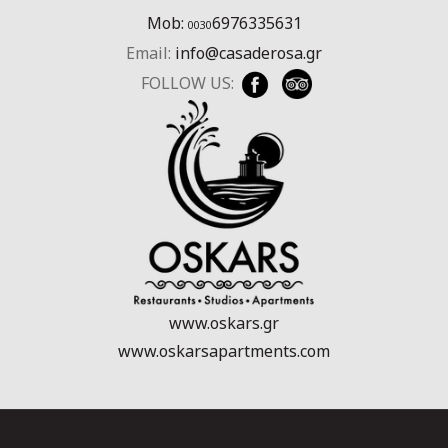
Mob:
6976335631
0030
Email:
info@casaderosa.gr
FOLLOW US:
www.oskars.gr
www.oskarsapartments.com