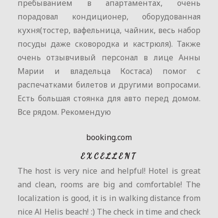
пребыванием в апартаментах, очень
порадовал кондиционер, оборудованная
кухня(тостер, вафельница, чайник, весь набор
посуды даже сковородка и кастрюля). Также
очень отзывчивый персонал в лице Анны
Марии и владельца Костаса) помог с
распечатками билетов и другими вопросами.
Есть большая стоянка для авто перед домом.
Все рядом. Рекомендую
booking.com
EXCELLENT
The host is very nice and helpful! Hotel is great
and clean, rooms are big and comfortable! The
localization is good, it is in walking distance from
nice Al Helis beach! :) The check in time and check